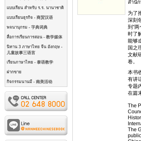
สำนั
แบบเรียน สำหรับ ร.ร. นานาชาติ
为了
แบบเรียนธุรกิจ - 商贸汉语
深刻
到“
พจนานุกรม - 字典词典
时了
สื่อการเรียนการสอน - 教学媒体
能够
นิทาน 3 ภาษาไทย จีน อังกฤษ -
国之
儿童故事三语言
文献
卷。
เรียนภาษาไทย - 泰语教学
本书收
ฝากขาย
有讲
กิจกรรมนานมี - 南美活动
专题
在篇末
The P
Counci
Histo
Inter
The G
publi