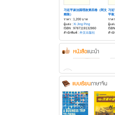
习近平谈治国理政第四卷（阿文
习近
精装）
平装
ราคา : 1,200 บาท
ราคา
ผู้แต่ง :
Xi Jing Ping
ผู้แต่
ISBN : 9787119132860
ISBN
สำนักพิมพ์ :
外文出版社
สำนัก