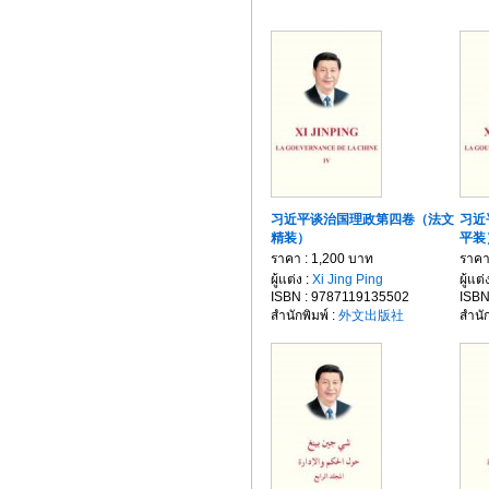
习近平谈治国理政第四卷（法文
习近
精装）
平装
ราคา : 1,200 บาท
ราคา
ผู้แต่ง :
Xi Jing Ping
ผู้แต่
ISBN : 9787119135502
ISBN
สำนักพิมพ์ :
外文出版社
สำนัก