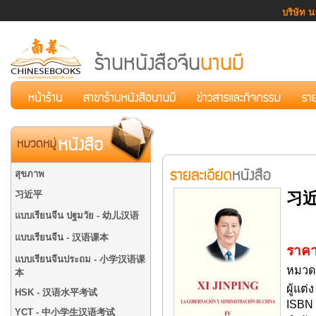
บริษัท น
สุขภาพ
习近平
习
แบบเรียนจีน ปฐมวัย - 幼儿汉语
แบบเรียนจีน - 汉语课本
ราคา
แบบเรียนจีนประถม - 小学汉语课
หมวดห
本
ผู้แต่
HSK - 汉语水平考试
ISBN 
YCT - 中小学生汉语考试