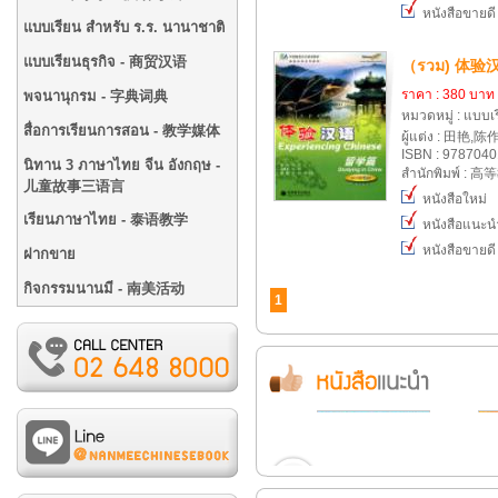
หนังสือขายดี
แบบเรียน สำหรับ ร.ร. นานาชาติ
แบบเรียนธุรกิจ - 商贸汉语
（รวม) 体验
ราคา : 380 บาท
พจนานุกรม - 字典词典
หมวดหมู่ : แบบ
สื่อการเรียนการสอน - 教学媒体
ผู้แต่ง : 田艳,
ISBN : 978704
นิทาน 3 ภาษาไทย จีน อังกฤษ -
สำนักพิมพ์ : 
儿童故事三语言
หนังสือใหม่
เรียนภาษาไทย - 泰语教学
หนังสือแนะน
หนังสือขายดี
ฝากขาย
กิจกรรมนานมี - 南美活动
1