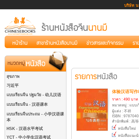
บริษัท น
สุขภาพ
习近平
体验汉语写作教
แบบเรียนจีน ปฐมวัย - 幼儿汉语
ราคา : 490 บาท
แบบเรียนจีน - 汉语课本
หมวดหมู่ : แบบ
ผู้แต่ง : 不祥
แบบเรียนจีนประถม - 小学汉语课
ISBN : 978704
本
สำนักพิมพ์ : 
HSK - 汉语水平考试
หนังสือใหม่
หนังสือแนะน
YCT - 中小学生汉语考试