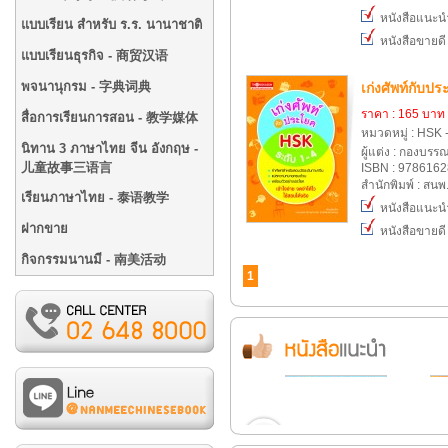
หนังสือแนะน
แบบเรียน สำหรับ ร.ร. นานาชาติ
หนังสือขายดี
แบบเรียนธุรกิจ - 商贸汉语
พจนานุกรม - 字典词典
เก่งศัพท์กับป
ราคา : 165 บาท
สื่อการเรียนการสอน - 教学媒体
หมวดหมู่ : H
นิทาน 3 ภาษาไทย จีน อังกฤษ -
ผู้แต่ง : กองบรร
儿童故事三语言
ISBN : 978616
สำนักพิมพ์ : สน
เรียนภาษาไทย - 泰语教学
หนังสือแนะน
ฝากขาย
หนังสือขายดี
กิจกรรมนานมี - 南美活动
1