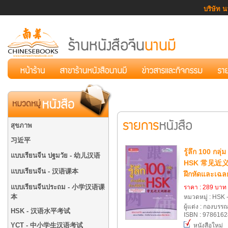
บริษัท น
สุขภาพ
习近平
รู้ลึก 100 กล่
แบบเรียนจีน ปฐมวัย - 幼儿汉语
HSK 常见近义
แบบเรียนจีน - 汉语课本
ฝึกหัดและเฉล
แบบเรียนจีนประถม - 小学汉语课
ราคา : 289 บาท
本
หมวดหมู่ : H
ผู้แต่ง : กองบรร
HSK - 汉语水平考试
ISBN : 978616
YCT - 中小学生汉语考试
หนังสือใหม่