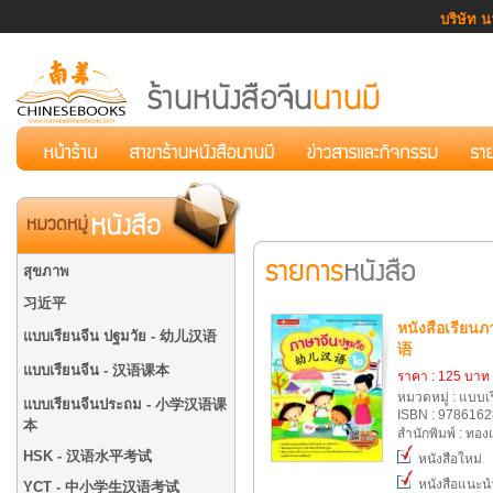
บริษัท น
สุขภาพ
习近平
หนังสือเรีย
แบบเรียนจีน ปฐมวัย - 幼儿汉语
语
แบบเรียนจีน - 汉语课本
ราคา : 125 บาท
หมวดหมู่ : แบบ
แบบเรียนจีนประถม - 小学汉语课
ISBN : 978616
本
สำนักพิมพ์ : ทอ
HSK - 汉语水平考试
หนังสือใหม่
หนังสือแนะน
YCT - 中小学生汉语考试