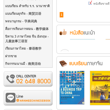
หนังสือขายดี
แบบเรียน สำหรับ ร.ร. นานาชาติ
แบบเรียนธุรกิจ - 商贸汉语
1
พจนานุกรม - 字典词典
สื่อการเรียนการสอน - 教学媒体
นิทาน 3 ภาษาไทย จีน อังกฤษ -
儿童故事三语言
เรียนภาษาไทย - 泰语教学
ฝากขาย
กิจกรรมนานมี - 南美活动