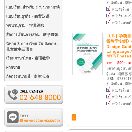
สำนักพิมพ์ : 
แบบเรียน สำหรับ ร.ร. นานาชาติ
หนังสือใหม่
แบบเรียนธุรกิจ - 商贸汉语
หนังสือแนะน
หนังสือขายดี
พจนานุกรม - 字典词典
สื่อการเรียนการสอน - 教学媒体
《IB中学项
得教学实例》初级
นิทาน 3 ภาษาไทย จีน อังกฤษ -
Design Guid
儿童故事三语言
Languange Ac
MYP(Phases 
เรียนภาษาไทย - 泰语教学
ราคา : 590 บาท
ฝากขาย
หมวดหมู่ : แบบ
ผู้แต่ง : 冯薇薇
กิจกรรมนานมี - 南美活动
ISBN : 978751
สำนักพิมพ์ : 
หนังสือใหม่
หนังสือแนะน
หนังสือขายดี
1