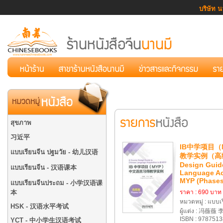
บริษัท น
สุขภาพ
习近平
IB中学项目
แบบเรียนจีน ปฐมวัย - 幼儿汉语
教学实例（高级篇
Design Guid
แบบเรียนจีน - 汉语课本
Language Acq
MYP (Phases
แบบเรียนจีนประถม - 小学汉语课
本
ราคา : 690 บาท
หมวดหมู่ : แบบ
HSK - 汉语水平考试
ผู้แต่ง : 冯薇薇
ISBN : 978751
YCT - 中小学生汉语考试