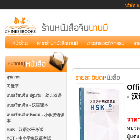
บริษัท น
สุขภาพ
Off
习近平
- 
แบบเรียนจีน ปฐมวัย - 幼儿汉语
แบบเรียนจีน - 汉语课本
แบบเรียนจีนประถม - 小学汉语课
ราคา
本
หมวด
HSK - 汉语水平考试
ผู้แ
YCT - 中小学生汉语考试