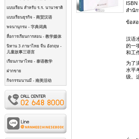
ISBN 
แบบเรียน สำหรับ ร.ร. นานาชาติ
สำนัก
แบบเรียนธุรกิจ - 商贸汉语
ข้อสอ
พจนานุกรม - 字典词典
สื่อการเรียนการสอน - 教学媒体
汉语
的一
นิทาน 3 ภาษาไทย จีน อังกฤษ -
儿童故事三语言
和工
เรียนภาษาไทย - 泰语教学
为了
水平
ฝากขาย
级。
กิจกรรมนานมี - 南美活动