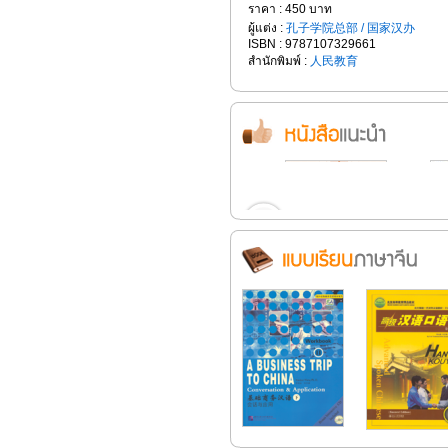
ราคา : 450 บาท
ผู้แต่ง :
孔子学院总部 / 国家汉办
ISBN : 9787107329661
สำนักพิมพ์ :
人民教育