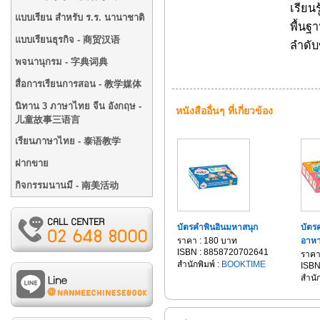
เรียนร
แบบเรียน สำหรับ ร.ร. นานาชาติ
พื้นฐ
แบบเรียนธุรกิจ - 商贸汉语
ลำดับ
พจนานุกรม - 字典词典
สื่อการเรียนการสอน - 教学媒体
นิทาน 3 ภาษาไทย จีน อังกฤษ -
หนังสืออื่นๆ ที่เกี่ยวข้อง
儿童故事三语言
เรียนภาษาไทย - 泰语教学
ฝากขาย
กิจกรรมนานมี - 南美活动
บัตรคำพินอินมหาสนุก
บัตร
ราคา : 180 บาท
อาหา
ISBN : 8858720702641
ราคา
สำนักพิมพ์ :
BOOKTIME
ISBN
สำนัก