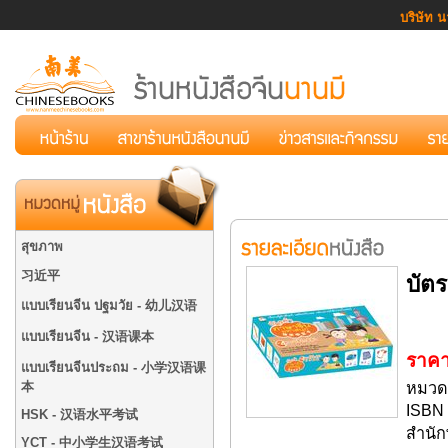
บริษัท น
สุขภาพ
习近平
บัต
แบบเรียนจีน ปฐมวัย - 幼儿汉语
แบบเรียนจีน - 汉语课本
ราคา
แบบเรียนจีนประถม - 小学汉语课
本
หมวดห
ISBN 
HSK - 汉语水平考试
สำนัก
YCT - 中小学生汉语考试