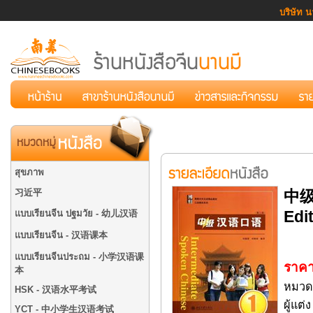
บริษัท น
สุขภาพ
习近平
中级
Edi
แบบเรียนจีน ปฐมวัย - 幼儿汉语
แบบเรียนจีน - 汉语课本
แบบเรียนจีนประถม - 小学汉语课
ราคา
本
หมวด
HSK - 汉语水平考试
ผู้แ
YCT - 中小学生汉语考试