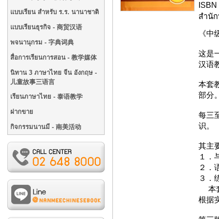
ISBN 
แบบเรียน สำหรับ ร.ร. นานาชาติ
สำนั
แบบเรียนธุรกิจ - 商贸汉语
《中
พจนานุกรม - 字典词典
这是
สื่อการเรียนการสอน - 教学媒体
汉语
นิทาน 3 ภาษาไทย จีน อังกฤษ -
儿童故事三语言
本套
部分
เรียนภาษาไทย - 泰语教学
ฝากขาย
每三
识
กิจกรรมนานมี - 南美活动
其
１．
２．
３．
本套
根据