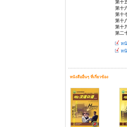
第十
第十
第十
第十
第十
第二
หนั
หนั
หนังสืออื่นๆ ที่เกี่ยวข้อง