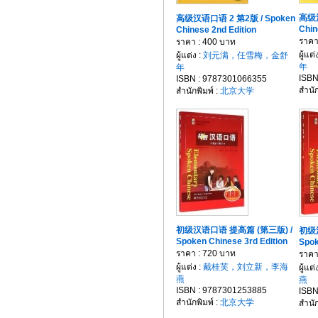
高级汉
高级汉语口语 2 第2版 / Spoken
Chin
Chinese 2nd Edition
ราคา
ราคา : 400 บาท
ผู้แต่
ผู้แต่ง :
刘元满，任雪梅，金舒
年
年
ISBN
ISBN : 9787301066355
สำนัก
สำนักพิมพ์ :
北京大学
初级汉语口语 提高篇 (第三版) /
初级
Spoken Chinese 3rd Edition
Spok
ราคา : 720 บาท
ราคา
ผู้แต่ง :
戴桂芙，刘立新，李海
ผู้แต่
燕
燕
ISBN : 9787301253885
ISBN
สำนักพิมพ์ :
北京大学
สำนัก