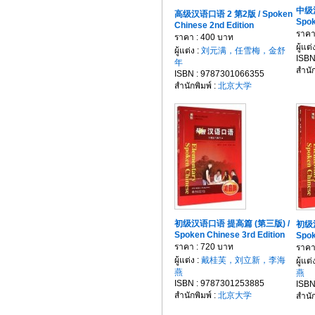
中级
高级汉语口语 2 第2版 / Spoken
Spok
Chinese 2nd Edition
ราคา
ราคา : 400 บาท
ผู้แต่
ผู้แต่ง :
刘元满，任雪梅，金舒
ISBN
年
สำนัก
ISBN : 9787301066355
สำนักพิมพ์ :
北京大学
初级汉语口语 提高篇 (第三版) /
初级
Spoken Chinese 3rd Edition
Spok
ราคา : 720 บาท
ราคา
ผู้แต่ง :
戴桂芙，刘立新，李海
ผู้แต่
燕
燕
ISBN : 9787301253885
ISBN
สำนักพิมพ์ :
北京大学
สำนัก