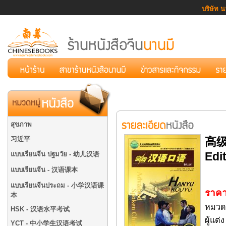
บริษัท น
สุขภาพ
习近平
高级
Edi
แบบเรียนจีน ปฐมวัย - 幼儿汉语
แบบเรียนจีน - 汉语课本
แบบเรียนจีนประถม - 小学汉语课
ราคา
本
หมวด
HSK - 汉语水平考试
ผู้
YCT - 中小学生汉语考试