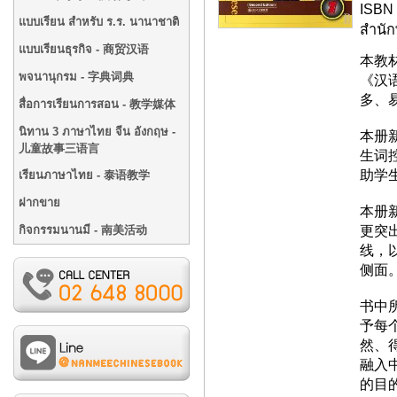
ISBN 
แบบเรียน สำหรับ ร.ร. นานาชาติ
สำนั
แบบเรียนธุรกิจ - 商贸汉语
本教
พจนานุกรม - 字典词典
《汉
多、
สื่อการเรียนการสอน - 教学媒体
นิทาน 3 ภาษาไทย จีน อังกฤษ -
本册
儿童故事三语言
生词
助学
เรียนภาษาไทย - 泰语教学
ฝากขาย
本册
更突
กิจกรรมนานมี - 南美活动
线，
侧面
书中
予每
然、
融入
的目