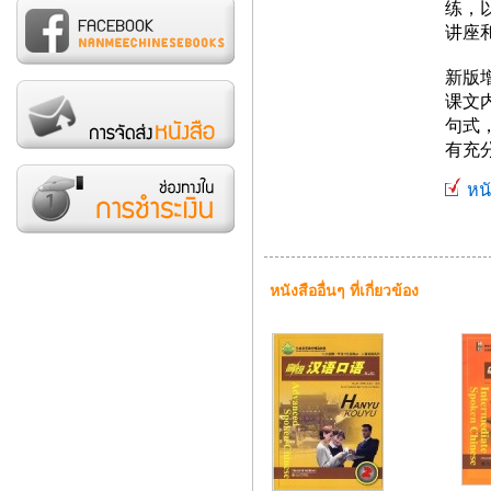
练，
讲座
新版
课文
句式
有充
หนั
หนังสืออื่นๆ ที่เกี่ยวข้อง